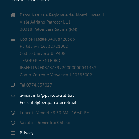
Parco Naturale Regionale dei Monti Lucretili
Viale Adriano Petrocchi, 11
00018 Palombara Sabina (RM)
Codice Fiscale 94008720586
Partita iva 16732721002
Codice Univoco UFP408
TESORERIA ENTE BCC
IBAN: IT59F0878739220000000041452
Conto Corrente Versamenti 90288002
Tel 0774.637027
e-mail info@parcolucretili.it
Pec ente@pec.parcolucretili.it
Lunedì - Venerdì: 8:30 AM - 16:30 PM
Sabato - Domenica: Chiuso
Privacy