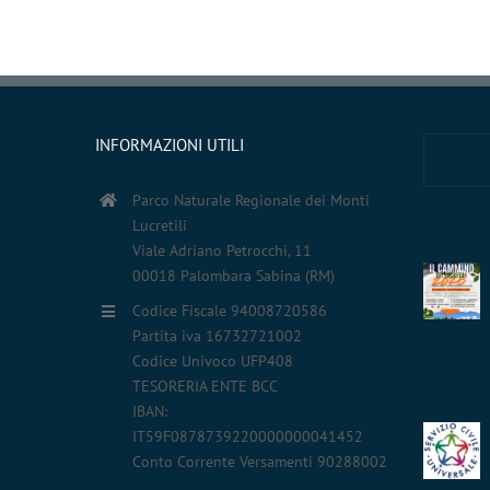
INFORMAZIONI UTILI
Parco Naturale Regionale dei Monti
Lucretili
Viale Adriano Petrocchi, 11
00018 Palombara Sabina (RM)
Codice Fiscale 94008720586
Partita iva 16732721002
Codice Univoco UFP408
TESORERIA ENTE BCC
IBAN:
IT59F0878739220000000041452
Conto Corrente Versamenti 90288002