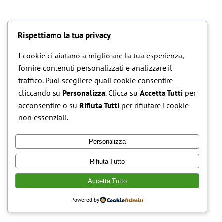
Rispettiamo la tua privacy
I nostri Musei
I cookie ci aiutano a migliorare la tua esperienza,
fornire contenuti personalizzati e analizzare il
traffico. Puoi scegliere quali cookie consentire
cliccando su
Personalizza
. Clicca su
Accetta Tutti
per
acconsentire o su
Rifiuta Tutti
per rifiutare i cookie
non essenziali.
Personalizza
Museo del paesaggio
Museo Preistorico
Rifiuta Tutto
agricolo dell’olivo –
e
Naturalistico – Percile
Moricone
I nostri musei
Accetta Tutto
I nostri musei
Powered by