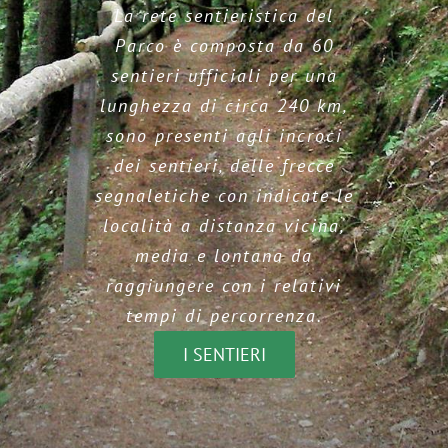
La rete sentieristica del
Parco è composta da 60
sentieri ufficiali per una
lunghezza di circa 240 km,
sono presenti agli incroci
dei sentieri, delle frecce
segnaletiche con indicate le
località a distanza vicina,
media e lontana da
raggiungere con i relativi
tempi di percorrenza.
I SENTIERI