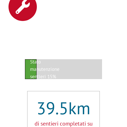
Stato
manutenzione
sentieri
15%
39.5
km
di sentieri completati su