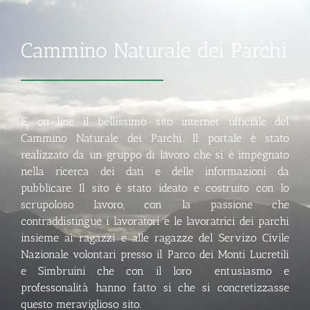
Cammino Naturale dei Parchi
E’ on-line il bellissimo sito internet ufficiale del
Cammino Naturale dei Parchi. Il portale è stato
realizzato da un gruppo di lavoro che si è impegnato
nella ricerca dei dati e delle informazioni da
pubblicare. Il sito è stato ideato e costruito con lo
scrupoloso lavoro, con la passione che
contraddistingue i lavoratori e le lavoratrici dei parchi
insieme ai ragazzi e alle ragazze del Servizo Civile
Nazionale volontari presso il Parco dei Monti Lucretili
e Simbruini che con il loro entusiasmo e
professonalità hanno fatto si che si concretizzasse
questo meraviglioso sito.