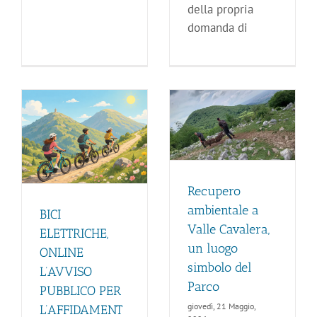
della propria
domanda di
Recupero ambientale a
Valle Cavalera, un luogo
simbolo del Parco
Guardiaparco
La rubrica dei
Guardiaparco
Recupero
ambientale a
BICI
Valle Cavalera,
ELETTRICHE,
un luogo
ONLINE
simbolo del
L’AVVISO
Parco
PUBBLICO PER
giovedì, 21 Maggio,
L’AFFIDAMENT