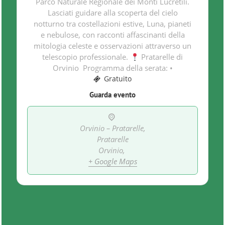
Parco Naturale Regionale dei Monti Lucretili.
Lasciati guidare alla scoperta del cielo
notturno tra costellazioni estive, Luna, pianeti
e nebulose, con racconti affascinanti della
mitologia celeste e osservazioni attraverso un
telescopio professionale.
Pratarelle di
Orvinio Programma della serata: •
Gratuito
Guarda evento
Orvinio – Pratarelle,
Pratarelle
Orvinio
,
+ Google Maps