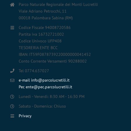
Parco Naturale Regionale dei Monti Lucretili
Viale Adriano Petrocchi, 11
00018 Palombara Sabina (RM)
Codice Fiscale 94008720586
Partita iva 16732721002
Codice Univoco UFP408
TESORERIA ENTE BCC
IBAN: IT59F0878739220000000041452
Conto Corrente Versamenti 90288002
Tel 0774.637027
e-mail info@parcolucretili.it
Pec ente@pec.parcolucretili.it
Lunedì - Venerdì: 8:30 AM - 16:30 PM
Sabato - Domenica: Chiuso
Privacy