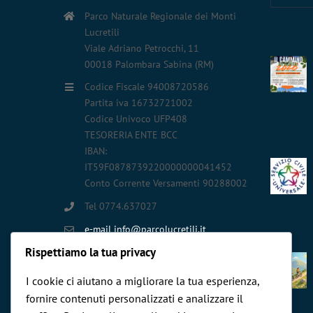
Parco Naturale Regionale dei Monti
Lucretili
Viale Adriano Petrocchi, 11
00018 Palombara Sabina (RM)
Codice Fiscale 94008720586
Partita iva 16732721002
Codice Univoco UFP408
TESORERIA ENTE BCC
IBAN:
IT59F0878739220000000041452
Conto Corrente Versamenti 90288002
Tel 0774.637027
e-mail info@parcolucretili.it
Pec ente@pec.parcolucretili.it
Rispettiamo la tua privacy
Lunedì - Venerdì: 8:30 AM - 16:30 PM
I cookie ci aiutano a migliorare la tua esperienza,
Sabato - Domenica: Chiuso
fornire contenuti personalizzati e analizzare il