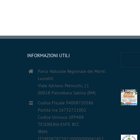
INFORMAZIONI UTILI
Parco Naturale Regionale dei Monti
Lucretili
Viale Adriano Petrocchi, 11
00018 Palombara Sabina (RM)
Codice Fiscale 94008720586
Partita iva 16732721002
Codice Univoco UFP408
TESORERIA ENTE BCC
IBAN:
IT59F0878739220000000041452