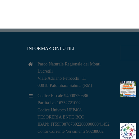
INFORMAZIONI UTILI
Parco Naturale Regionale dei Monti
Lucretili
Viale Adriano Petrocchi, 11
00018 Palombara Sabina (RM)
Codice Fiscale 94008720586
Partita iva 16732721002
Codice Univoco UFP408
TESORERIA ENTE BCC
IBAN: IT59F0878739220000000041452
Conto Corrente Versamenti 90288002