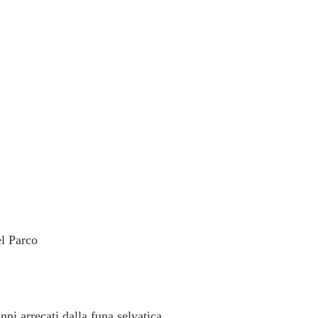
l Parco
ni arrecati dalla funa selvatica