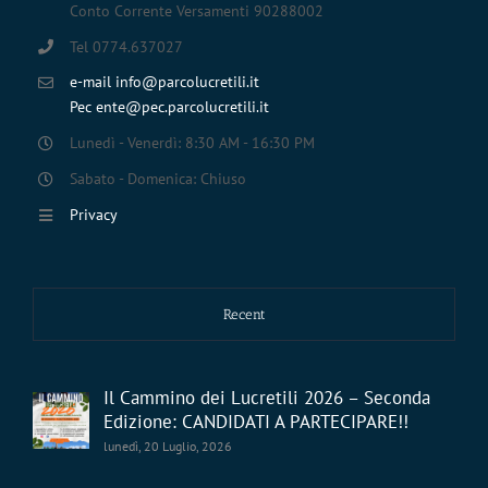
Conto Corrente Versamenti 90288002
Tel 0774.637027
e-mail info@parcolucretili.it
Pec ente@pec.parcolucretili.it
Lunedì - Venerdì: 8:30 AM - 16:30 PM
Sabato - Domenica: Chiuso
Privacy
Recent
Il Cammino dei Lucretili 2026 – Seconda
Edizione: CANDIDATI A PARTECIPARE!!
lunedì, 20 Luglio, 2026