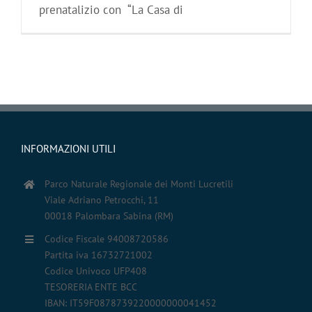
prenatalizio con “La Casa di
INFORMAZIONI UTILI
Parco Naturale Regionale dei Monti Lucretili
Viale Adriano Petrocchi, 11
00018 Palombara Sabina (RM)
Codice Fiscale 94008720586
Partita iva 16732721002
Codice Univoco UFP408
TESORERIA ENTE BCC
IBAN: IT59F0878739220000000041452