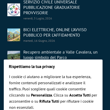
SERVIZIO CIVILE UNIVERSALE
PUBBLICAZIONE GRADUATORIE
PROVVISORIE
venerdì, 3 Luglio, 2026
BICI ELETTRICHE, ONLINE L’AVVISO
PUBBLICO PER L’AFFIDAMENTO
martedì, 16 Giugno, 2026
Recupero ambientale a Valle Cavalera, un
luogo simbolo del Parco
giovedì, 21 Maggio, 2026
Rispettiamo la tua privacy
I cookie ci aiutano a migliorare la tua esperienza,
fornire contenuti personalizzati e analizzare il
traffico. Puoi scegliere quali cookie consentire
cliccando su
Personalizza
. Clicca su
Accetta Tutti
per
CERCA NEL SITO
acconsentire o su
Rifiuta Tutti
per rifiutare i cookie
non essenziali.
Cerca