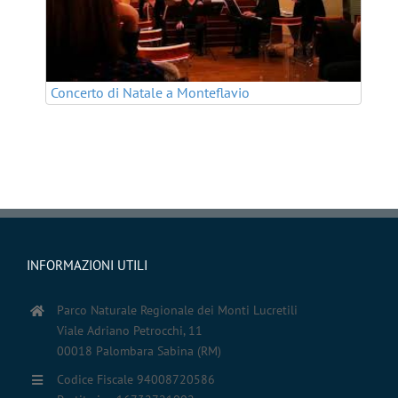
Concerto di Natale a Monteflavio
INFORMAZIONI UTILI
Parco Naturale Regionale dei Monti Lucretili
Viale Adriano Petrocchi, 11
00018 Palombara Sabina (RM)
Codice Fiscale 94008720586