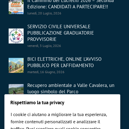
Il Cammino dei Lucretili 2026 – Seconda
Edizione: CANDIDATI A PARTECIPARE!!
lunedì, 20 Luglio, 2026
SERVIZIO CIVILE UNIVERSALE
PUBBLICAZIONE GRADUATORIE
PROVVISORIE
venerdì, 3 Luglio, 2026
BICI ELETTRICHE, ONLINE L’AVVISO
PUBBLICO PER L’AFFIDAMENTO
martedì, 16 Giugno, 2026
Recupero ambientale a Valle Cavalera, un
luogo simbolo del Parco
giovedì, 21 Maggio, 2026
Rispettiamo la tua privacy
I cookie ci aiutano a migliorare la tua esperienza,
fornire contenuti personalizzati e analizzare il
traffico. Puoi scegliere quali cookie consentire