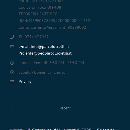
Partita iva 16732721002
Codice Univoco UFP408
TESORERIA ENTE BCC
IBAN: IT59F0878739220000000041452
Conto Corrente Versamenti 90288002
Tel 0774.637027
e-mail info@parcolucretili.it
Pec ente@pec.parcolucretili.it
Lunedì - Venerdì: 8:30 AM - 16:30 PM
Sabato - Domenica: Chiuso
Privacy
Recent