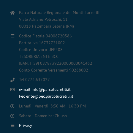
Parco Naturale Regionale dei Monti Lucretili
Viale Adriano Petrocchi, 11
00018 Palombara Sabina (RM)
Codice Fiscale 94008720586
Partita iva 16732721002
Codice Univoco UFP408
TESORERIA ENTE BCC
IBAN: IT59F0878739220000000041452
Conto Corrente Versamenti 90288002
Tel 0774.637027
e-mail info@parcolucretili.it
Pec ente@pec.parcolucretili.it
Lunedì - Venerdì: 8:30 AM - 16:30 PM
Sabato - Domenica: Chiuso
Privacy