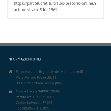
https://parcolucretili.it/albo-pretorio-online/?
action=visatto&id=1969
INFORMAZIONI UTILI
Parco Naturale Regionale dei Monti Lucretili
Viale Adriano Petrocchi, 11
00018 Palombara Sabina (RM)
Codice Fiscale 94008720586
Partita iva 16732721002
Codice Univoco UFP408
TESORERIA ENTE BCC