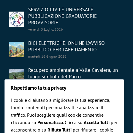
SERVIZIO CIVILE UNIVERSALE
PUBBLICAZIONE GRADUATORIE
PROVVISORIE
venerdì, 3 Luglio, 2026
BICI ELETTRICHE, ONLINE L’AVVISO
PUBBLICO PER L’AFFIDAMENTO
martedì, 16 Giugno, 2026
Recupero ambientale a Valle Cavalera, un
luogo simbolo del Parco
giovedì, 21 Maggio, 2026
Rispettiamo la tua privacy
I cookie ci aiutano a migliorare la tua esperienza,
fornire contenuti personalizzati e analizzare il
traffico. Puoi scegliere quali cookie consentire
cliccando su
Personalizza
. Clicca su
Accetta Tutti
per
CERCA NEL SITO
acconsentire o su
Rifiuta Tutti
per rifiutare i cookie