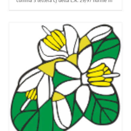
comma 3 lettera c) della L.R. 29/97 norme in