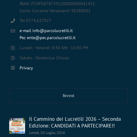
IBAN: IT59F0878739220000000041452
Conto Corrente Versamenti 90288002
Tel 0774.637027
e-mail info@parcolucretili.it
Pec ente@pec.parcolucretili.it
Lunedì - Venerdì: 8:30 AM - 16:30 PM
Sabato - Domenica: Chiuso
Privacy
Recent
Il Cammino dei Lucretili 2026 – Seconda
Edizione: CANDIDATI A PARTECIPARE!!
lunedì, 20 Luglio, 2026