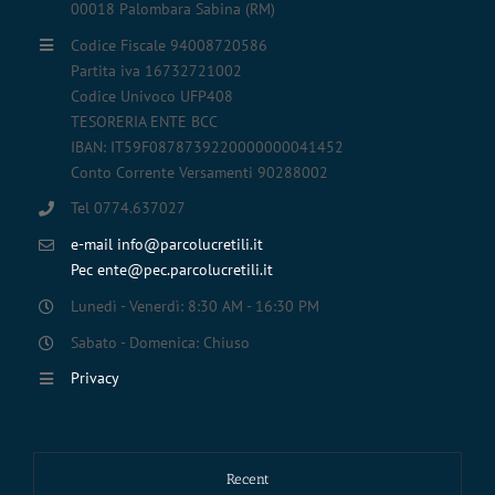
00018 Palombara Sabina (RM)
Codice Fiscale 94008720586
Partita iva 16732721002
Codice Univoco UFP408
TESORERIA ENTE BCC
IBAN: IT59F0878739220000000041452
Conto Corrente Versamenti 90288002
Tel 0774.637027
e-mail info@parcolucretili.it
Pec ente@pec.parcolucretili.it
Lunedì - Venerdì: 8:30 AM - 16:30 PM
Sabato - Domenica: Chiuso
Privacy
Recent