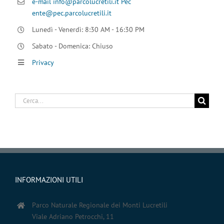
e-mail info@parcolucretili.it
Pec
ente@pec.parcolucretili.it
Lunedì - Venerdì: 8:30 AM - 16:30 PM
Sabato - Domenica: Chiuso
Privacy
Cerca
per:
INFORMAZIONI UTILI
Parco Naturale Regionale dei Monti Lucretili
Viale Adriano Petrocchi, 11