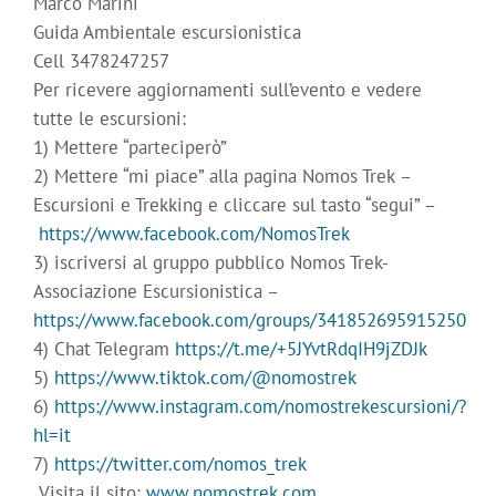
Marco Marini
Guida Ambientale escursionistica
Cell 3478247257
Per ricevere aggiornamenti sull’evento e vedere
tutte le escursioni:
1) Mettere “parteciperò”
2) Mettere “mi piace” alla pagina Nomos Trek –
Escursioni e Trekking e cliccare sul tasto “segui” –
https://www.facebook.com/NomosTrek
3) iscriversi al gruppo pubblico Nomos Trek-
Associazione Escursionistica –
https://www.facebook.com/groups/341852695915250
4) Chat Telegram
https://t.me/+5JYvtRdqIH9jZDJk
5)
https://www.tiktok.com/@nomostrek
6)
https://www.instagram.com/nomostrekescursioni/?
hl=it
7)
https://twitter.com/nomos_trek
Visita il sito:
www.nomostrek.com