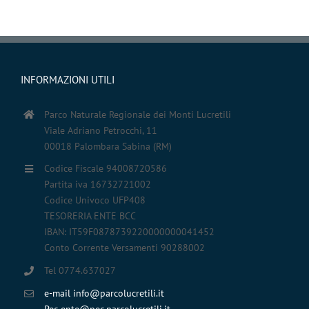
INFORMAZIONI UTILI
Parco Naturale Regionale dei Monti Lucretili
Viale Adriano Petrocchi, 11
00018 Palombara Sabina (RM)
Codice Fiscale 94008720586
Partita iva 16732721002
Codice Univoco UFP408
TESORERIA ENTE BCC
IBAN: IT59F0878739220000000041452
Conto Corrente Versamenti 90288002
Tel 0774.637027
e-mail info@parcolucretili.it
Pec ente@pec.parcolucretili.it