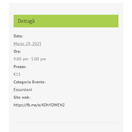
Dettagli
Data:
Marzo 29, 2025
Ora:
9:00 am - 5:00 pm
Prezzo:
€15
Categoria Evento:
Escursioni
Sito web:
https://fb.me/e/4DhYDWEN2