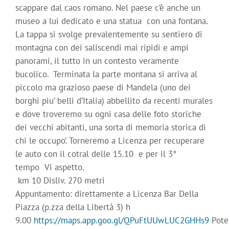
scappare dal caos romano. Nel paese c’è anche un
museo a lui dedicato e una statua con una fontana.
La tappa si svolge prevalentemente su sentiero di
montagna con dei saliscendi mai ripidi e ampi
panorami, il tutto in un contesto veramente
bucolico. Terminata la parte montana si arriva al
piccolo ma grazioso paese di Mandela (uno dei
borghi piu’ belli d’Italia) abbellito da recenti murales
e dove troveremo su ogni casa delle foto storiche
dei vecchi abitanti, una sorta di memoria storica di
chi le occupo’. Torneremo a Licenza per recuperare
le auto con il cotral delle 15.10 e per il 3°
tempo Vi aspetto.
km 10 Disliv. 270 metri
Appuntamento: direttamente a Licenza Bar Della
Piazza (p.zza della Libertà 3) h
9.00
https://maps.app.goo.gl/QPuFtUUwLUC2GHHs9
Pote