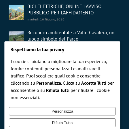
BICI ELETTRICHE, ONLINE L’AVVISO
PUBBLICO PER L’AFFIDAMENTO
martedì, 16 Giugno, 2026
Recupero ambientale a Valle Cavalera, un
luogo simbolo del Parco
giovedì, 21 Maggio, 2026
Rispettiamo la tua privacy
I cookie ci aiutano a migliorare la tua esperienza,
fornire contenuti personalizzati e analizzare il
traffico. Puoi scegliere quali cookie consentire
cliccando su
Personalizza
. Clicca su
Accetta Tutti
per
CERCA NEL SITO
acconsentire o su
Rifiuta Tutti
per rifiutare i cookie
non essenziali.
Cerca
per:
Personalizza
Rifiuta Tutto