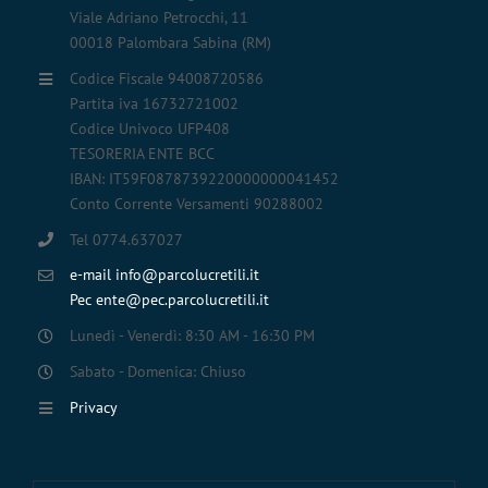
Viale Adriano Petrocchi, 11
00018 Palombara Sabina (RM)
Codice Fiscale 94008720586
Partita iva 16732721002
Codice Univoco UFP408
TESORERIA ENTE BCC
IBAN: IT59F0878739220000000041452
Conto Corrente Versamenti 90288002
Tel 0774.637027
e-mail info@parcolucretili.it
Pec ente@pec.parcolucretili.it
Lunedì - Venerdì: 8:30 AM - 16:30 PM
Sabato - Domenica: Chiuso
Privacy