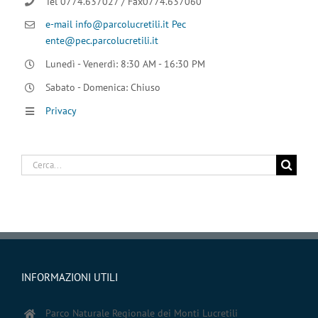
Tel 0774.637027 / Fax0774.637060
e-mail info@parcolucretili.it
Pec
ente@pec.parcolucretili.it
Lunedì - Venerdì: 8:30 AM - 16:30 PM
Sabato - Domenica: Chiuso
Privacy
Cerca
per:
INFORMAZIONI UTILI
Parco Naturale Regionale dei Monti Lucretili