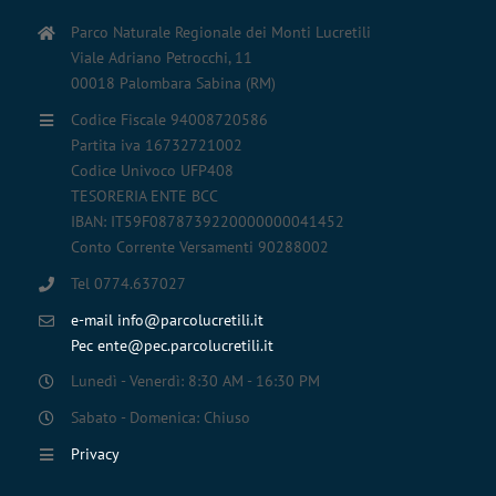
Parco Naturale Regionale dei Monti Lucretili
Viale Adriano Petrocchi, 11
00018 Palombara Sabina (RM)
Codice Fiscale 94008720586
Partita iva 16732721002
Codice Univoco UFP408
TESORERIA ENTE BCC
IBAN: IT59F0878739220000000041452
Conto Corrente Versamenti 90288002
Tel 0774.637027
e-mail info@parcolucretili.it
Pec ente@pec.parcolucretili.it
Lunedì - Venerdì: 8:30 AM - 16:30 PM
Sabato - Domenica: Chiuso
Privacy