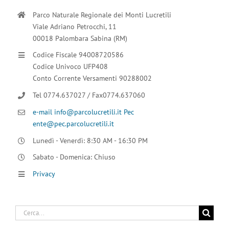
Parco Naturale Regionale dei Monti Lucretili
Viale Adriano Petrocchi, 11
00018 Palombara Sabina (RM)
Codice Fiscale 94008720586
Codice Univoco UFP408
Conto Corrente Versamenti 90288002
Tel 0774.637027 / Fax0774.637060
e-mail info@parcolucretili.it
Pec
ente@pec.parcolucretili.it
Lunedì - Venerdì: 8:30 AM - 16:30 PM
Sabato - Domenica: Chiuso
Privacy
Cerca
per: