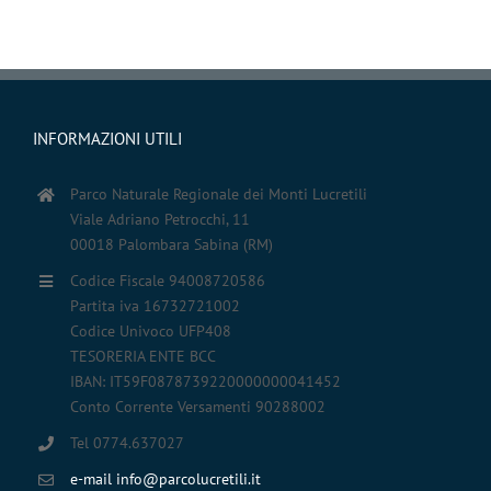
INFORMAZIONI UTILI
Parco Naturale Regionale dei Monti Lucretili
Viale Adriano Petrocchi, 11
00018 Palombara Sabina (RM)
Codice Fiscale 94008720586
Partita iva 16732721002
Codice Univoco UFP408
TESORERIA ENTE BCC
IBAN: IT59F0878739220000000041452
Conto Corrente Versamenti 90288002
Tel 0774.637027
e-mail info@parcolucretili.it