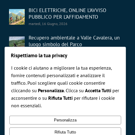
BICI ELETTRICHE, ONLINE L’AVVISO
PUBBLICO PER L’AFFIDAMENTO
martedì, 16 Giugno, 2026
Recupero ambientale a Valle Cavalera, un
luogo simbolo del Parco
giovedì, 21 Maggio, 2026
Rispettiamo la tua privacy
I cookie ci aiutano a migliorare la tua esperienza,
fornire contenuti personalizzati e analizzare il
traffico. Puoi scegliere quali cookie consentire
cliccando su
Personalizza
. Clicca su
Accetta Tutti
per
CERCA NEL SITO
acconsentire o su
Rifiuta Tutti
per rifiutare i cookie
non essenziali.
Cerca
per:
Personalizza
Rifiuta Tutto